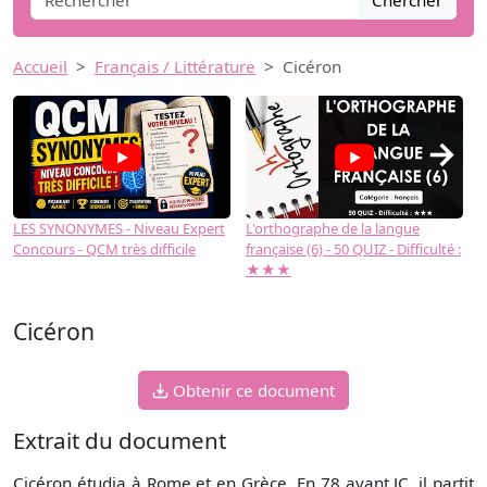
Chercher
Accueil
Français / Littérature
Cicéron
→
LES SYNONYMES - Niveau Expert
L'orthographe de la langue
L
Concours - QCM très difficile
française (6) - 50 QUIZ - Difficulté :
f
★★★
Cicéron
Obtenir ce document
Extrait du document
Cicéron étudia à Rome et en Grèce. En 78 avant JC, il partit