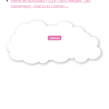
Pierre de RONSARD (1524-1585) (Recueil : Les
meslanges) - Que tu es Cicéron ...
cicéron