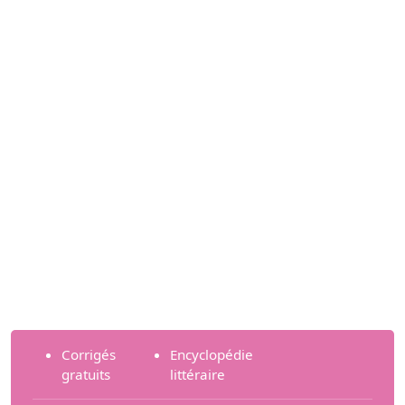
Corrigés
Encyclopédie
gratuits
littéraire