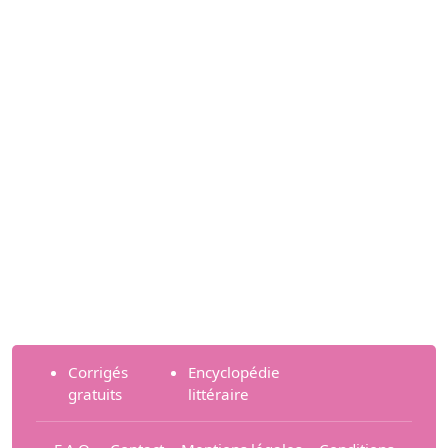
Corrigés
Encyclopédie
gratuits
littéraire