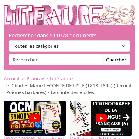
Rechercher dans 511078 documents
Chercher
Accueil
Français / Littérature
Charles-Marie LECONTE DE LISLE (1818-1894) (Recueil :
Poèmes barbares) - La chute des étoiles
→
LES SYNONYMES - Niveau Expert
L'orthographe de la langue
L