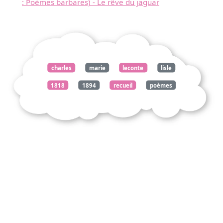
: Poèmes barbares) - Le rêve du jaguar
charles
marie
leconte
lisle
1818
1894
recueil
poèmes
barbares
chute
étoiles