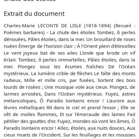
Extrait du document
Charles-Marie LECONTE DE LISLE (1818-1894) (Recueil :
Poèmes barbares) - La chute des étoiles Tombez, ô perles
dénouées, Pâles étoiles, dans la mer. Un brouillard de roses
nuées Émerge de l'horizon clair ; À l'Orient plein d'étincelles
Le vent joyeux bat de ses ailes L'onde que brode un vif
éclair. Tombez, ô perles immortelles, Pâles étoiles, dans la
mer. Plongez sous les écumes fraîches De l'Océan
mystérieux. La lumière crible de flèches Le faîte des monts
radieux, Mille et mille cris, par fusées, Sortent des bois
lourds de rosées ; Une musique vole aux cieux. Plongez, de
larmes arrosées, Dans l'Océan mystérieux. Fuyez, astres
mélancoliques, Ô Paradis lointains encor ! L'aurore aux
lèvres métalliques Rit dans le ciel et prend l'essor ; Elle se
vêt de molles flammes, Et sur l'émeraude des lames Fait
pétiller des gouttes d'or. Fuyez, mondes où vont les âmes, Ô
Paradis lointains encor ! Allez, étoiles, aux nuits douces, Aux
cieux muets de l'Occident. Sur les feuillages et les mousses