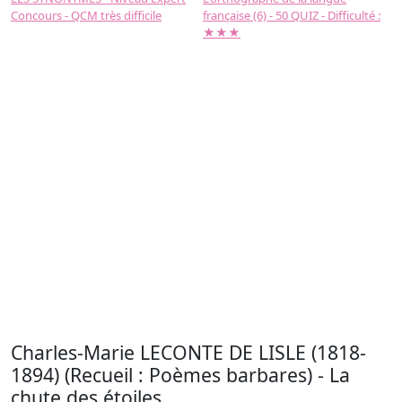
Concours - QCM très difficile
française (6) - 50 QUIZ - Difficulté :
f
★★★
Charles-Marie LECONTE DE LISLE (1818-
1894) (Recueil : Poèmes barbares) - La
chute des étoiles