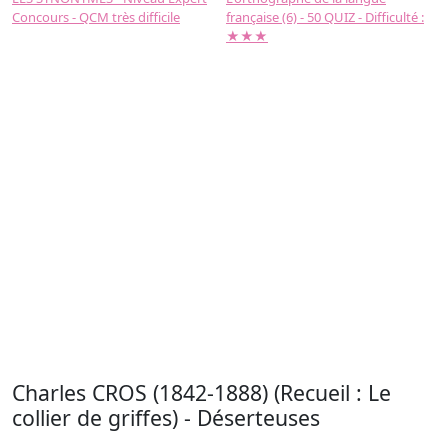
Concours - QCM très difficile
française (6) - 50 QUIZ - Difficulté :
f
★★★
Charles CROS (1842-1888) (Recueil : Le
collier de griffes) - Déserteuses