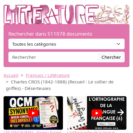
Rechercher dans 511078 documents
Chercher
Accueil
Français / Littérature
Charles CROS (1842-1888) (Recueil : Le collier de
griffes) - Déserteuses
→
LES SYNONYMES - Niveau Expert
L'orthographe de la langue
L