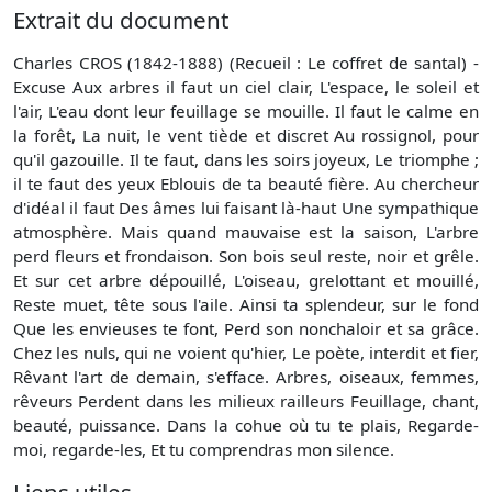
Extrait du document
Charles CROS (1842-1888) (Recueil : Le coffret de santal) -
Excuse Aux arbres il faut un ciel clair, L'espace, le soleil et
l'air, L'eau dont leur feuillage se mouille. Il faut le calme en
la forêt, La nuit, le vent tiède et discret Au rossignol, pour
qu'il gazouille. Il te faut, dans les soirs joyeux, Le triomphe ;
il te faut des yeux Eblouis de ta beauté fière. Au chercheur
d'idéal il faut Des âmes lui faisant là-haut Une sympathique
atmosphère. Mais quand mauvaise est la saison, L'arbre
perd fleurs et frondaison. Son bois seul reste, noir et grêle.
Et sur cet arbre dépouillé, L'oiseau, grelottant et mouillé,
Reste muet, tête sous l'aile. Ainsi ta splendeur, sur le fond
Que les envieuses te font, Perd son nonchaloir et sa grâce.
Chez les nuls, qui ne voient qu'hier, Le poète, interdit et fier,
Rêvant l'art de demain, s'efface. Arbres, oiseaux, femmes,
rêveurs Perdent dans les milieux railleurs Feuillage, chant,
beauté, puissance. Dans la cohue où tu te plais, Regarde-
moi, regarde-les, Et tu comprendras mon silence.
Liens utiles