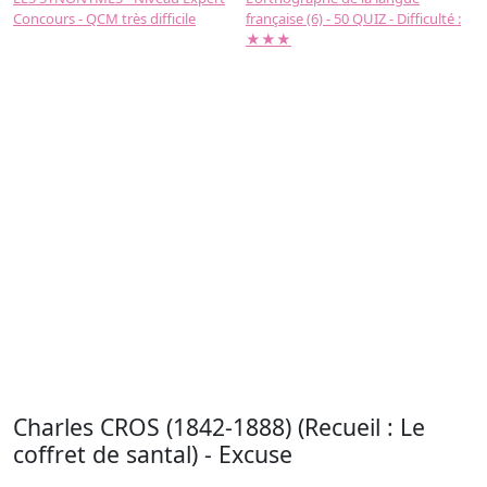
Concours - QCM très difficile
française (6) - 50 QUIZ - Difficulté :
f
★★★
Charles CROS (1842-1888) (Recueil : Le
coffret de santal) - Excuse