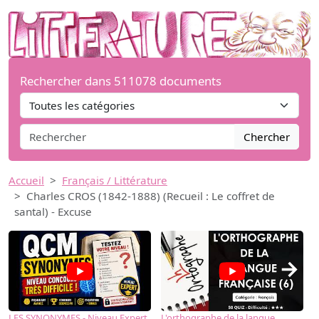
Rechercher dans 511078 documents
Chercher
Accueil
Français / Littérature
Charles CROS (1842-1888) (Recueil : Le coffret de
santal) - Excuse
→
LES SYNONYMES - Niveau Expert
L'orthographe de la langue
L