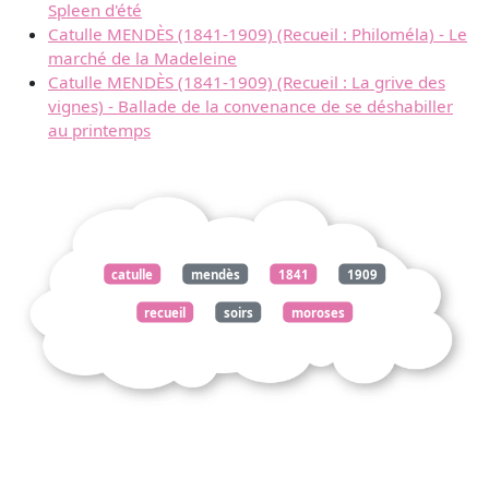
Spleen d'été
Catulle MENDÈS (1841-1909) (Recueil : Philoméla) - Le
marché de la Madeleine
Catulle MENDÈS (1841-1909) (Recueil : La grive des
vignes) - Ballade de la convenance de se déshabiller
au printemps
catulle
mendès
1841
1909
recueil
soirs
moroses
exhortation