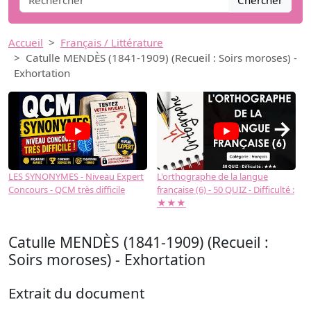
Chercher
Accueil
Français / Littérature
Catulle MENDÈS (1841-1909) (Recueil : Soirs moroses) -
Exhortation
→
LES SYNONYMES - Niveau Expert
L'orthographe de la langue
L
Concours - QCM très difficile
française (6) - 50 QUIZ - Difficulté :
f
★★★
Catulle MENDÈS (1841-1909) (Recueil :
Soirs moroses) - Exhortation
Extrait du document