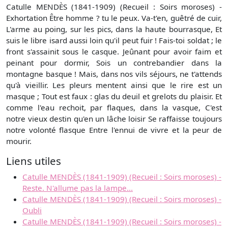
Catulle MENDÈS (1841-1909) (Recueil : Soirs moroses) -
Exhortation Être homme ? tu le peux. Va-t'en, guêtré de cuir,
L'arme au poing, sur les pics, dans la haute bourrasque, Et
suis le libre isard aussi loin qu'il peut fuir ! Fais-toi soldat ; le
front s'assainit sous le casque. Jeûnant pour avoir faim et
peinant pour dormir, Sois un contrebandier dans la
montagne basque ! Mais, dans nos vils séjours, ne t'attends
qu'à vieillir. Les pleurs mentent ainsi que le rire est un
masque ; Tout est faux : glas du deuil et grelots du plaisir. Et
comme l'eau rechoit, par flaques, dans la vasque, C'est
notre vieux destin qu'en un lâche loisir Se raffaisse toujours
notre volonté flasque Entre l'ennui de vivre et la peur de
mourir.
Liens utiles
Catulle MENDÈS (1841-1909) (Recueil : Soirs moroses) -
Reste. N'allume pas la lampe...
Catulle MENDÈS (1841-1909) (Recueil : Soirs moroses) -
Oubli
Catulle MENDÈS (1841-1909) (Recueil : Soirs moroses) -