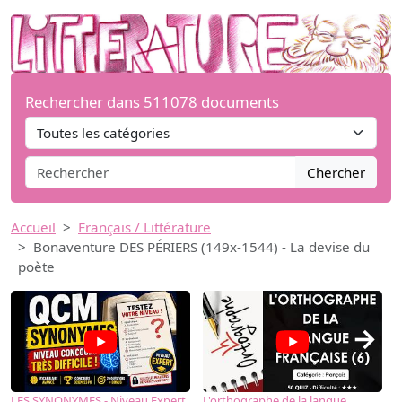
Rechercher dans 511078 documents
Chercher
Accueil
Français / Littérature
Bonaventure DES PÉRIERS (149x-1544) - La devise du
poète
→
LES SYNONYMES - Niveau Expert
L'orthographe de la langue
L