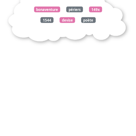
bonaventure
périers
149x
1544
devise
poète