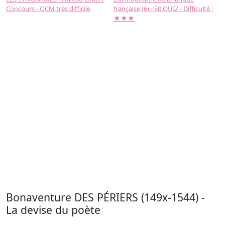
Concours - QCM très difficile
française (6) - 50 QUIZ - Difficulté :
f
★★★
Bonaventure DES PÉRIERS (149x-1544) -
La devise du poète