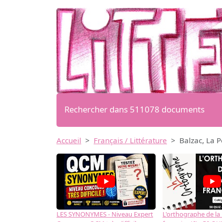
Rechercher dans 511078 documents
Accueil
Français / Littérature
Balzac, La 
LES SYNONYMES - Niveau Expert
L'orthographe de la