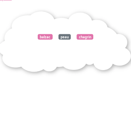
balzac
peau
chagrin