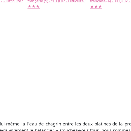
 - Difficulté :
française (5) - 50 QUIZ - Difficulté :
française (4) - 30 QUIZ - 
★★★
★★★
lui-même la Peau de chagrin entre les deux platines de la pre
œuvra vivement le balancier. – Couchez-vous tous, nous sommes 