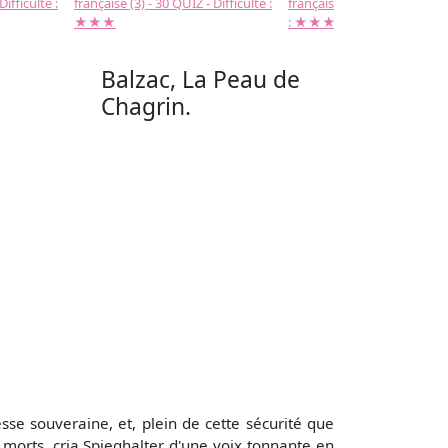
Difficulté :
française (3) - 30 QUIZ - Difficulté :
française (2) -( 20 QUIZ - Dif
★★★
: ★★★
Balzac, La Peau de
Chagrin.
sse souveraine, et, plein de cette sécurité que
morts, cria Spieghalter d'une voix tonnante en