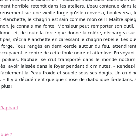
ment horrible retentit dans les ateliers. L'eau contenue dans la
eusement sur une vieille forge qu'elle renversa, bouleversa,
nt Planchette, le Chagrin est sain comme mon œil ! Maître Spiegha
non, je connais ma fonte. Monsieur peut remporter son outil, 
ume. et, de toute la force que donne la colère, déchargea sur l
t pas, s'écria Planchette en caressant le chagrin rebelle. Les o
 forge. Tous rangés en demi-cercle autour du feu, attendirent
ccupaient le centre de cette foule noire et attentive. En voyant
es poilues, Raphaël se crut transporté dans le monde noctur
ès l'avoir laissée dans le foyer pendant dix minutes. – Rendez-
cilement la Peau froide et souple sous ses doigts. Un cri d'hor
rt. – Il y a décidément quelque chose de diabolique là-dedans,
plus !
e Raphaël
ique ?