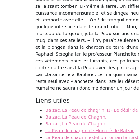
se laissant tomber lui-même à terre. Un siffle
puissance incommensurable, et se dirigea heur
et l'emporte avec elle. – Oh ! dit tranquilleme
quelque interstice dans le grand tube. – Non, 
marteau de forgeron, jeta la Peau sur une encl
mugi dans ses ateliers. – Il n'y paraît seulemen
et la plongea dans le charbon de terre d'une
Raphaël, Spieghalter, le professeur Planchette o
ces vêtements noirs et luisants, ces poitrin
contremaître saisit la Peau avec des pinces apr
par plaisanterie à Raphaël. Le marquis mania fa
resta seul avec Planchette dans l'atelier dése
humaine ne saurait donc me donner un jour de 
Liens utiles
Balzac, La Peau de chagrin, II - Le désir d
Balzac, La Peau de Chagrin.
Balzac, La Peau de Chagrin.
La Peau de chagrin de Honoré de Balzac
La Peau de chagrin est-il un roman fantast