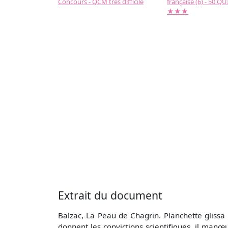
Concours - QCM très difficile
française (6) - 50 QUIZ
★★★
Extrait du document
Balzac, La Peau de Chagrin. Planchette glissa 
donnent les convictions scientifiques, il man