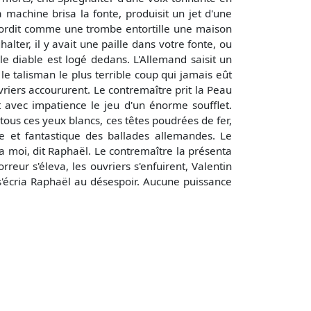
 machine brisa la fonte, produisit un jet d'une
 tordit comme une trombe entortille une maison
lter, il y avait une paille dans votre fonte, ou
le diable est logé dedans. L'Allemand saisit un
e talisman le plus terrible coup qui jamais eût
uvriers accoururent. Le contremaître prit la Peau
 avec impatience le jeu d'un énorme soufflet.
 tous ces yeux blancs, ces têtes poudrées de fer,
ne et fantastique des ballades allemandes. Le
la moi, dit Raphaël. Le contremaître la présenta
reur s'éleva, les ouvriers s'enfuirent, Valentin
 s'écria Raphaël au désespoir. Aucune puissance