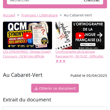
Chercher
Accueil
Français / Littérature
Au Cabaret-Vert
→
LES SYNONYMES - Niveau Expert
L'orthographe de la langue
L
Concours - QCM très difficile
française (6) - 50 QUIZ - Difficulté :
f
★★★
Au Cabaret-Vert
Publié le 05/04/2025
Obtenir ce document
Extrait du document