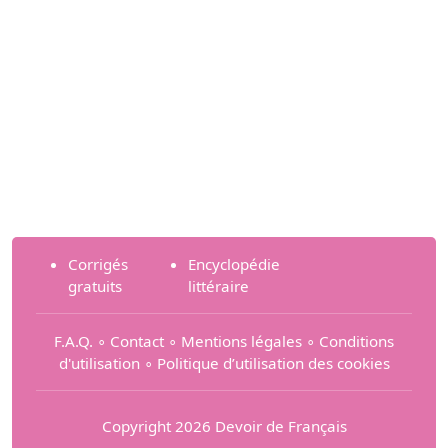
Corrigés
Encyclopédie
gratuits
littéraire
F.A.Q.
∘
Contact
∘
Mentions légales
∘
Conditions
d'utilisation
∘
Politique d’utilisation des cookies
Copyright 2026 Devoir de Français