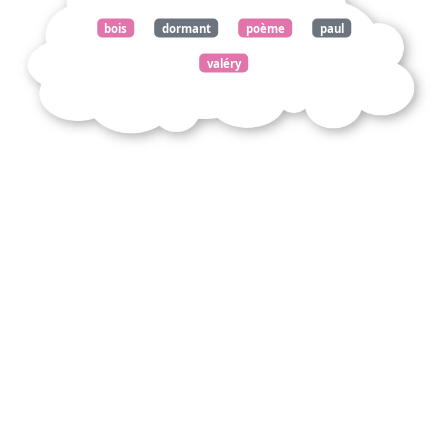
bois
dormant
poème
paul
valéry