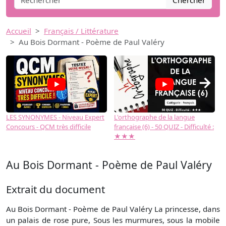
Chercher
Accueil
Français / Littérature
Au Bois Dormant - Poème de Paul Valéry
→
LES SYNONYMES - Niveau Expert
L'orthographe de la langue
L
Concours - QCM très difficile
française (6) - 50 QUIZ - Difficulté :
f
★★★
Au Bois Dormant - Poème de Paul Valéry
Extrait du document
Au Bois Dormant - Poème de Paul Valéry La princesse, dans
un palais de rose pure, Sous les murmures, sous la mobile