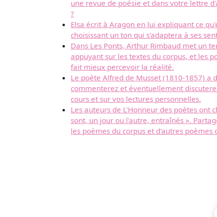
une revue de poésie et dans votre lettre d
?
Elsa écrit à Aragon en lui expliquant ce qu
choisissant un ton qui s'adaptera à ses sen
Dans Les Ponts, Arthur Rimbaud met un term
appuyant sur les textes du corpus, et les 
fait mieux percevoir la réalité.
Le poète Alfred de Musset (1810-1857) a d
commenterez et éventuellement discuterez 
cours et sur vos lectures personnelles.
Les auteurs de L'Honneur des poètes ont cho
sont, un jour ou l'autre, entraînés ». Par
les poèmes du corpus et d'autres poèmes q