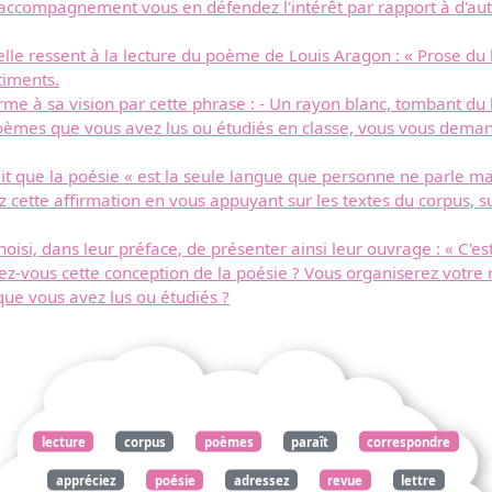
'accompagnement vous en défendez l'intérêt par rapport à d'aut
'elle ressent à la lecture du poème de Louis Aragon : « Prose du 
timents.
e à sa vision par cette phrase : - Un rayon blanc, tombant du h
poèmes que vous avez lus ou étudiés en classe, vous vous deman
it que la poésie « est la seule langue que personne ne parle 
cette affirmation en vous appuyant sur les textes du corpus, s
isi, dans leur préface, de présenter ainsi leur ouvrage : « C'es
tagez-vous cette conception de la poésie ? Vous organiserez vot
ue vous avez lus ou étudiés ?
lecture
corpus
poèmes
paraît
correspondre
appréciez
poésie
adressez
revue
lettre