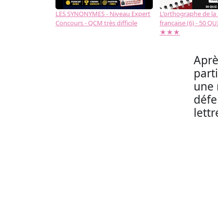
LES SYNONYMES - Niveau Expert
L'orthographe de la
Concours - QCM très difficile
française (6) - 50 QUIZ
★★★
Aprè
part
une 
défe
lettr