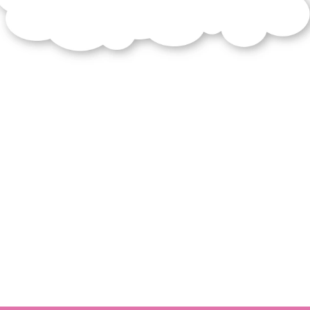
accompagnement
défendez
intérêt
rapport
types
rédigez