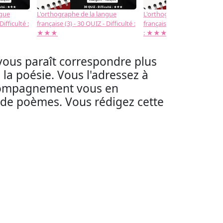
ngue
L'orthographe de la langue
L'orthographe de la langue
Difficulté :
française (3) - 30 QUIZ - Difficulté :
française (2) -( 20 QUIZ - Dif
★★★
: ★★★
vous paraît correspondre plus
la poésie. Vous l'adressez à
accompagnement vous en
s de poèmes. Vous rédigez cette