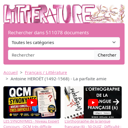
Rechercher dans 511078 documents
Chercher
Accueil
Français / Littérature
Antoine HEROËT (1492-1568) - La parfaite amie
→
LES SYNONYMES - Niveau Expert
L'orthographe de la langue
L
Concours - QCM très difficile
française (6) - 50 QUIZ - Difficulté :
f