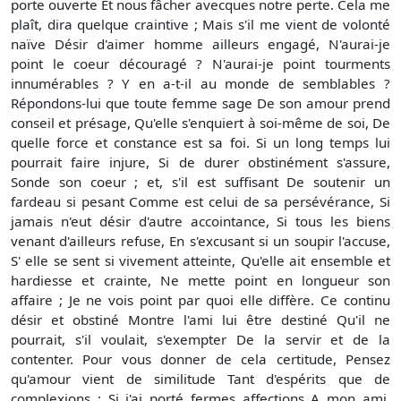
porte ouverte Et nous fâcher avecques notre perte. Cela me
plaît, dira quelque craintive ; Mais s'il me vient de volonté
naïve Désir d'aimer homme ailleurs engagé, N'aurai-je
point le coeur découragé ? N'aurai-je point tourments
innumérables ? Y en a-t-il au monde de semblables ?
Répondons-lui que toute femme sage De son amour prend
conseil et présage, Qu'elle s'enquiert à soi-même de soi, De
quelle force et constance est sa foi. Si un long temps lui
pourrait faire injure, Si de durer obstinément s'assure,
Sonde son coeur ; et, s'il est suffisant De soutenir un
fardeau si pesant Comme est celui de sa persévérance, Si
jamais n'eut désir d'autre accointance, Si tous les biens
venant d'ailleurs refuse, En s'excusant si un soupir l'accuse,
S' elle se sent si vivement atteinte, Qu'elle ait ensemble et
hardiesse et crainte, Ne mette point en longueur son
affaire ; Je ne vois point par quoi elle diffère. Ce continu
désir et obstiné Montre l'ami lui être destiné Qu'il ne
pourrait, s'il voulait, s'exempter De la servir et de la
contenter. Pour vous donner de cela certitude, Pensez
qu'amour vient de similitude Tant d'espérits que de
complexions : Si j'ai porté fermes affections A mon ami,