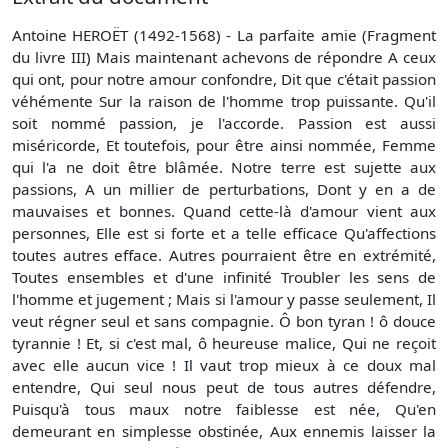
Antoine HEROËT (1492-1568) - La parfaite amie (Fragment
du livre III) Mais maintenant achevons de répondre A ceux
qui ont, pour notre amour confondre, Dit que c'était passion
véhémente Sur la raison de l'homme trop puissante. Qu'il
soit nommé passion, je l'accorde. Passion est aussi
miséricorde, Et toutefois, pour être ainsi nommée, Femme
qui l'a ne doit être blâmée. Notre terre est sujette aux
passions, A un millier de perturbations, Dont y en a de
mauvaises et bonnes. Quand cette-là d'amour vient aux
personnes, Elle est si forte et a telle efficace Qu'affections
toutes autres efface. Autres pourraient être en extrémité,
Toutes ensembles et d'une infinité Troubler les sens de
l'homme et jugement ; Mais si l'amour y passe seulement, Il
veut régner seul et sans compagnie. Ô bon tyran ! ô douce
tyrannie ! Et, si c'est mal, ô heureuse malice, Qui ne reçoit
avec elle aucun vice ! Il vaut trop mieux à ce doux mal
entendre, Qui seul nous peut de tous autres défendre,
Puisqu'à tous maux notre faiblesse est née, Qu'en
demeurant en simplesse obstinée, Aux ennemis laisser la