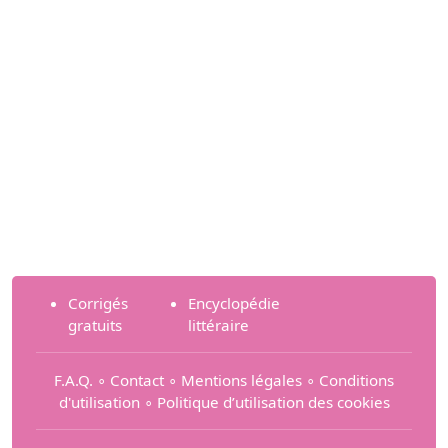
Corrigés
Encyclopédie
gratuits
littéraire
F.A.Q.
∘
Contact
∘
Mentions légales
∘
Conditions
d'utilisation
∘
Politique d’utilisation des cookies