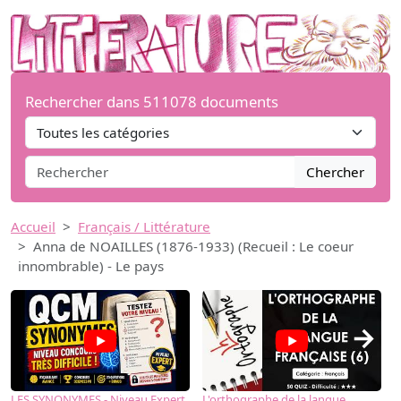
Rechercher dans 511078 documents
Chercher
Accueil
Français / Littérature
Anna de NOAILLES (1876-1933) (Recueil : Le coeur
innombrable) - Le pays
→
LES SYNONYMES - Niveau Expert
L'orthographe de la langue
L