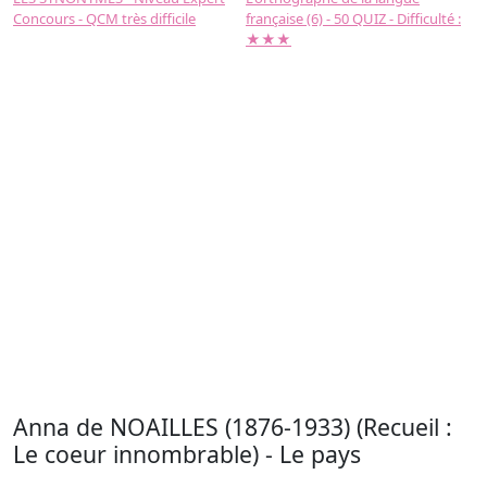
Concours - QCM très difficile
française (6) - 50 QUIZ - Difficulté :
f
★★★
Anna de NOAILLES (1876-1933) (Recueil :
Le coeur innombrable) - Le pays