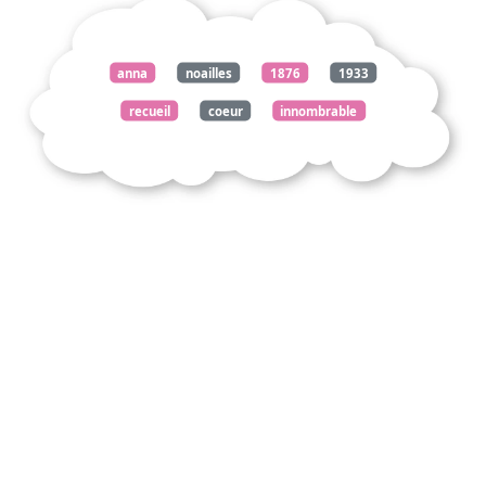
anna
noailles
1876
1933
recueil
coeur
innombrable
pays