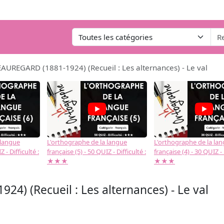
AUREGARD (1881-1924) (Recueil : Les alternances) - Le val
 langue
L'orthographe de la langue
L'orthographe de la la
 - Difficulté :
française (5) - 50 QUIZ - Difficulté :
française (4) - 30 QUIZ - 
★★★
★★★
) (Recueil : Les alternances) - Le val