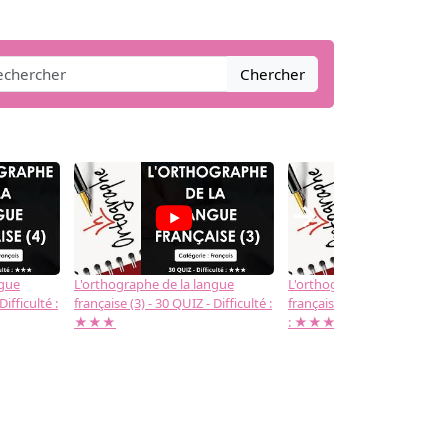
Chercher
→
ngue
L'orthographe de la langue
L'orthographe de la langue
Difficulté :
française (3) - 30 QUIZ - Difficulté :
française (2) -( 20 QUIZ - Dif
★★★
: ★★★