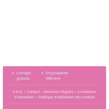
Corrigés
Encyclopédie
gratuits
littéraire
F.A.Q.
∘
Contact
∘
Mentions légales
∘
Conditions
d'utilisation
∘
Politique d’utilisation des cookies