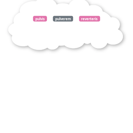
pulvis
pulverem
reverteris