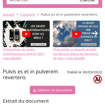
Chercher
Accueil
Citations
Pulvis es et in pulverem reverteris
→
Philosophie: Les objets
Philosophie: La beauté sensible
P
mathématiques sont-ils réels ?
est elle une preuve de l'existence
p
(plan détaillé)
de Dieu ? (plan détaillé)
Pulvis es et in pulverem
Publié le 30/03/2022
reverteris
Obtenir ce document
Extrait du document