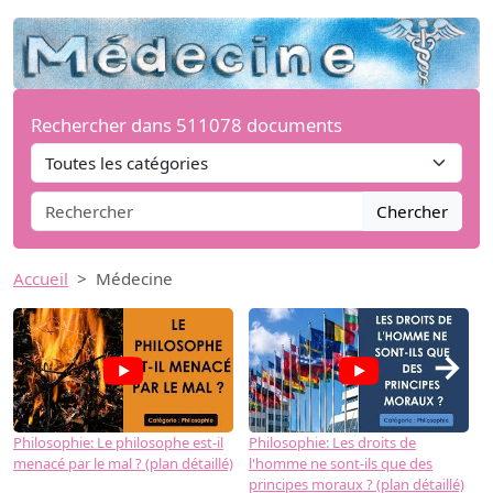
Rechercher dans 511078 documents
Chercher
Accueil
Médecine
→
Philosophie: Le philosophe est-il
Philosophie: Les droits de
P
menacé par le mal ? (plan détaillé)
l'homme ne sont-ils que des
e
principes moraux ? (plan détaillé)
(