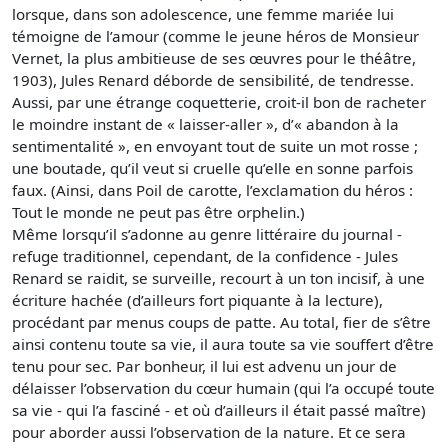
lorsque, dans son adolescence, une femme mariée lui
témoigne de l’amour (comme le jeune héros de Monsieur
Vernet, la plus ambitieuse de ses œuvres pour le théâtre,
1903), Jules Renard déborde de sensibilité, de tendresse.
Aussi, par une étrange coquetterie, croit-il bon de racheter
le moindre instant de « laisser-aller », d’« abandon à la
sentimentalité », en envoyant tout de suite un mot rosse ;
une boutade, qu’il veut si cruelle qu’elle en sonne parfois
faux. (Ainsi, dans Poil de carotte, l’exclamation du héros :
Tout le monde ne peut pas être orphelin.)
Même lorsqu’il s’adonne au genre littéraire du journal -
refuge traditionnel, cependant, de la confidence - Jules
Renard se raidit, se surveille, recourt à un ton incisif, à une
écriture hachée (d’ailleurs fort piquante à la lecture),
procédant par menus coups de patte. Au total, fier de s’être
ainsi contenu toute sa vie, il aura toute sa vie souffert d’être
tenu pour sec. Par bonheur, il lui est advenu un jour de
délaisser l’observation du cœur humain (qui l’a occupé toute
sa vie - qui l’a fasciné - et où d’ailleurs il était passé maître)
pour aborder aussi l’observation de la nature. Et ce sera