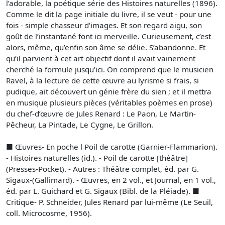
l’adorable, la poétique série des Histoires naturelles (1896).
Comme le dit la page initiale du livre, il se veut - pour une
fois - simple chasseur d'images. Et son regard aigu, son
goût de l’instantané font ici merveille. Curieusement, c’est
alors, même, qu’enfin son âme se délie. S’abandonne. Et
qu’il parvient à cet art objectif dont il avait vainement
cherché la formule jusqu’ici. On comprend que le musicien
Ravel, à la lecture de cette œuvre au lyrisme si frais, si
pudique, ait découvert un génie frère du sien ; et il mettra
en musique plusieurs pièces (véritables poèmes en prose)
du chef-d’œuvre de Jules Renard : Le Paon, Le Martin-
Pêcheur, La Pintade, Le Cygne, Le Grillon.
■ Œuvres- En poche l Poil de carotte (Garnier-Flammarion).
- Histoires naturelles (id.). - Poil de carotte [théâtre]
(Presses-Pocket). - Autres : Théâtre complet, éd. par G.
Sigaux-(Gallimard). - Œuvres, en 2 vol., et Journal, en 1 vol.,
éd. par L. Guichard et G. Sigaux (Bibl. de la Pléiade). ■
Critique- P. Schneider, Jules Renard par lui-même (Le Seuil,
coll. Microcosme, 1956).