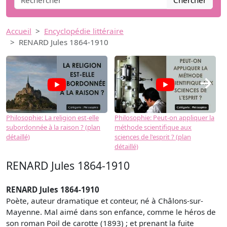
Chercher
Accueil
Encyclopédie littéraire
RENARD Jules 1864-1910
→
Philosophie: La religion est-elle
Philosophie: Peut-on appliquer la
P
subordonnée à la raison ? (plan
méthode scientifique aux
n
détaillé)
sciences de l'esprit ? (plan
détaillé)
RENARD Jules 1864-1910
RENARD Jules 1864-1910
Poète, auteur dramatique et conteur, né à Châlons-sur-
Mayenne. Mal aimé dans son enfance, comme le héros de
son roman Poil de carotte (1893) ; et prenant la fuite