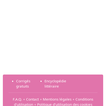
Corrigés
Encyclopédie
gratuits
littéraire
F.A.Q.
∘
Contact
∘
Mentions légales
∘
Conditions
d'utilisation
∘
Politique d’utilisation des cookies