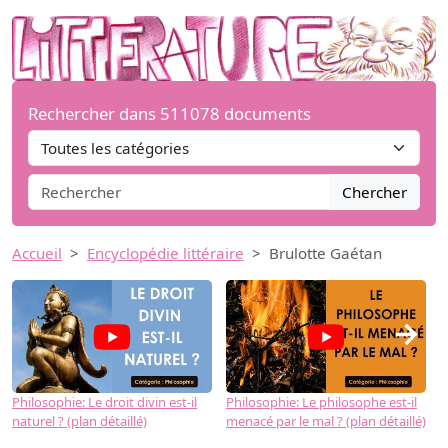
Rechercher dans 511078 documents
Chercher
Accueil
Encyclopédie littéraire
Brulotte Gaétan
→
Philosophie: Le droit divin est-il
Philosophie: Le philosophe est-il
P
naturel ? (plan détaillé)
menacé par le mal ? (plan détaillé)
l
p