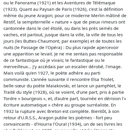
ou le Panorama (1921) et les Aventures de Télémaque
(1923). Quant au Paysan de Paris (1926), c’est la définition
même du jeune Aragon; pour ce moderne Merlin mâtiné de
Restif, la sempiternelle « nature » que de pieux rimeurs ont
cantonnée dans le ciel étoilé, ou dans les prés semés de
vaches, est partout, jusque dans la ville, la ville de tous les
jours (les Buttes-Chaumont, par exemple) et de toutes les
nuits (le Passage de l'Opéra) : Du plus rapide apercevoir
une apparition se levait. Je ne me sentais pas responsable
de ce fantastique où je vivais; le fantastique ou le
merveilleux... J'y accédais par un escalier dérobé, l'image.
Mais voilà qu’en 1927, le poète adhère au parti
communiste. L’année suivante il rencontre Elsa Triolet,
belle-sœur du poète Maïakovski, et lance un pamphlet, le
Traité du style (1928), où se voient, d’une part, pris à partie
Tordre « bourgeois », et, d’autre part, tournée en dérision l'«
écriture automatique » chère au groupe surréaliste. En
1932 la rupture avec Breton est complète. Bientôt, à son
retour d’U.R.S.S., Aragon publie les poèmes - fort peu
convaincants - d’Hourra l'Oural (1934), un de ses livres les