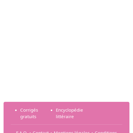
Corrigés
Encyclopédie
gratuits
littéraire
F.A.Q.
∘
Contact
∘
Mentions légales
∘
Conditions