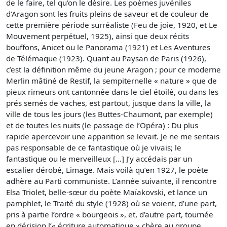
de le faire, tel qu’on le désire. Les poèmes juvéniles
d’Aragon sont les fruits pleins de saveur et de couleur de
cette première période surréaliste (Feu de joie, 1920, et Le
Mouvement perpétuel, 1925), ainsi que deux récits
bouffons, Anicet ou le Panorama (1921) et Les Aventures
de Télémaque (1923). Quant au Paysan de Paris (1926),
c’est la définition même du jeune Aragon ; pour ce moderne
Merlin mâtiné de Restif, la sempiternelle « nature » que de
pieux rimeurs ont cantonnée dans le ciel étoilé, ou dans les
prés semés de vaches, est partout, jusque dans la ville, la
ville de tous les jours (les Buttes-Chaumont, par exemple)
et de toutes les nuits (le passage de l’Opéra) : Du plus
rapide apercevoir une apparition se levait. Je ne me sentais
pas responsable de ce fantastique où je vivais; le
fantastique ou le merveilleux [...] J’y accédais par un
escalier dérobé, Limage. Mais voilà qu’en 1927, le poète
adhère au Parti communiste. L’année suivante, il rencontre
Elsa Triolet, belle-sœur du poète Maïakovski, et lance un
pamphlet, le Traité du style (1928) où se voient, d’une part,
pris à partie l’ordre « bourgeois », et, d’autre part, tournée
en dérision l’« écriture automatique » chère au groupe