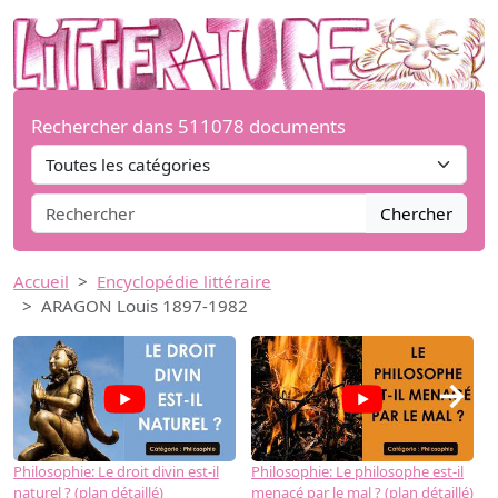
Rechercher dans 511078 documents
Chercher
Accueil
Encyclopédie littéraire
ARAGON Louis 1897-1982
→
Philosophie: Le droit divin est-il
Philosophie: Le philosophe est-il
P
naturel ? (plan détaillé)
menacé par le mal ? (plan détaillé)
l