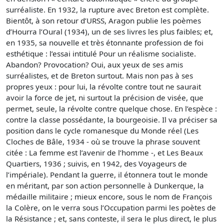
surréaliste. En 1932, la rupture avec Breton est complète.
Bientôt, à son retour d’URSS, Aragon publie les poèmes
d’Hourra l’Oural (1934), un de ses livres les plus faibles; et,
en 1935, sa nouvelle et très étonnante profession de foi
esthétique : l’essai intitulé Pour un réalisme socialiste.
Abandon? Provocation? Oui, aux yeux de ses amis
surréalistes, et de Breton surtout. Mais non pas à ses
propres yeux : pour lui, la révolte contre tout ne saurait
avoir la force de jet, ni surtout la précision de visée, que
permet, seule, la révolte contre quelque chose. En l’espèce :
contre la classe possédante, la bourgeoisie. Il va préciser sa
position dans le cycle romanesque du Monde réel (Les
Cloches de Bâle, 1934 - où se trouve la phrase souvent
citée : La femme est l’avenir de l’homme -, et Les Beaux
Quartiers, 1936 ; suivis, en 1942, des Voyageurs de
l’impériale). Pendant la guerre, il étonnera tout le monde
en méritant, par son action personnelle à Dunkerque, la
médaille militaire ; mieux encore, sous le nom de François
la Colère, on le verra sous l’Occupation parmi les poètes de
la Résistance ; et, sans conteste, il sera le plus direct, le plus