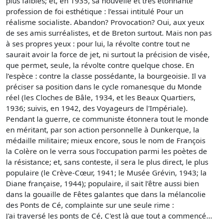
plus faibles; et, en 1935, sa nouvelle et très étonnante
profession de foi esthétique : l’essai intitulé Pour un
réalisme socialiste. Abandon? Provocation? Oui, aux yeux
de ses amis surréalistes, et de Breton surtout. Mais non pas
à ses propres yeux : pour lui, la révolte contre tout ne
saurait avoir la force de jet, ni surtout la précision de visée,
que permet, seule, la révolte contre quelque chose. En
l’espèce : contre la classe possédante, la bourgeoisie. Il va
préciser sa position dans le cycle romanesque du Monde
réel (les Cloches de Bâle, 1934, et les Beaux Quartiers,
1936; suivis, en 1942, des Voyageurs de l'Impériale).
Pendant la guerre, ce communiste étonnera tout le monde
en méritant, par son action personnelle à Dunkerque, la
médaille militaire; mieux encore, sous le nom de François
la Colère on le verra sous l’occupation parmi les poètes de
la résistance; et, sans conteste, il sera le plus direct, le plus
populaire (le Crève-Cœur, 1941; le Musée Grévin, 1943; la
Diane française, 1944); populaire, il sait l’être aussi bien
dans la gouaille de Fêtes galantes que dans la mélancolie
des Ponts de Cé, complainte sur une seule rime :
J'ai traversé les ponts de Cé, C'est là que tout a commencé...