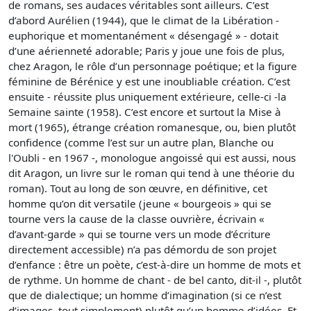
de romans, ses audaces véritables sont ailleurs. C’est
d’abord Aurélien (1944), que le climat de la Libération -
euphorique et momentanément « désengagé » - dotait
d’une aérienneté adorable; Paris y joue une fois de plus,
chez Aragon, le rôle d’un personnage poétique; et la figure
féminine de Bérénice y est une inoubliable création. C’est
ensuite - réussite plus uniquement extérieure, celle-ci -la
Semaine sainte (1958). C’est encore et surtout la Mise à
mort (1965), étrange création romanesque, ou, bien plutôt
confidence (comme l’est sur un autre plan, Blanche ou
l'Oubli - en 1967 -, monologue angoissé qui est aussi, nous
dit Aragon, un livre sur le roman qui tend à une théorie du
roman). Tout au long de son œuvre, en définitive, cet
homme qu’on dit versatile (jeune « bourgeois » qui se
tourne vers la cause de la classe ouvrière, écrivain «
d’avant-garde » qui se tourne vers un mode d’écriture
directement accessible) n’a pas démordu de son projet
d’enfance : être un poète, c’est-à-dire un homme de mots et
de rythme. Un homme de chant - de bel canto, dit-il -, plutôt
que de dialectique; un homme d’imagination (si ce n’est
d’images, tout simplement) plutôt qu’un homme d’idées. Et,