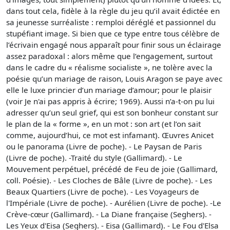
dans tout cela, fidèle à la règle du jeu qu’il avait édictée en
sa jeunesse surréaliste : remploi déréglé et passionnel du
stupéfiant image. Si bien que ce type entre tous célèbre de
l’écrivain engagé nous apparaît pour finir sous un éclairage
assez paradoxal : alors même que l’engagement, surtout
dans le cadre du « réalisme socialiste », ne tolère avec la
poésie qu’un mariage de raison, Louis Aragon se paye avec
elle le luxe princier d’un mariage d’amour; pour le plaisir
(voir Je n'ai pas appris à écrire; 1969). Aussi n’a-t-on pu lui
adresser qu’un seul grief, qui est son bonheur constant sur
le plan de la « forme », en un mot : son art (et l’on sait
comme, aujourd’hui, ce mot est infamant). Œuvres Anicet
ou le panorama (Livre de poche). - Le Paysan de Paris
(Livre de poche). -Traité du style (Gallimard). - Le
Mouvement perpétuel, précédé de Feu de joie (Gallimard,
coll. Poésie). - Les Cloches de Bâle (Livre de poche). - Les
Beaux Quartiers (Livre de poche). - Les Voyageurs de
l'Impériale (Livre de poche). - Aurélien (Livre de poche). -Le
Crève-cœur (Gallimard). - La Diane française (Seghers). -
Les Yeux d'Eisa (Seghers). - Eisa (Gallimard). - Le Fou d'Elsa