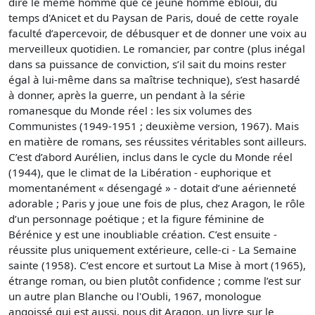
dire le même homme que ce jeune homme ébloui, du
temps d'Anicet et du Paysan de Paris, doué de cette royale
faculté d’apercevoir, de débusquer et de donner une voix au
merveilleux quotidien. Le romancier, par contre (plus inégal
dans sa puissance de conviction, s’il sait du moins rester
égal à lui-même dans sa maîtrise technique), s’est hasardé
à donner, après la guerre, un pendant à la série
romanesque du Monde réel : les six volumes des
Communistes (1949-1951 ; deuxième version, 1967). Mais
en matière de romans, ses réussites véritables sont ailleurs.
C’est d’abord Aurélien, inclus dans le cycle du Monde réel
(1944), que le climat de la Libération - euphorique et
momentanément « désengagé » - dotait d’une aérienneté
adorable ; Paris y joue une fois de plus, chez Aragon, le rôle
d’un personnage poétique ; et la figure féminine de
Bérénice y est une inoubliable création. C’est ensuite -
réussite plus uniquement extérieure, celle-ci - La Semaine
sainte (1958). C’est encore et surtout La Mise à mort (1965),
étrange roman, ou bien plutôt confidence ; comme l’est sur
un autre plan Blanche ou l'Oubli, 1967, monologue
angoissé qui est aussi, nous dit Aragon, un livre sur le