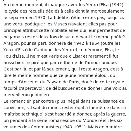
Au même moment, il inaugure avec les Yeux d'Elsa (1942)
le cycle des recueils dédiés à celle dont la mort seulement
le séparera en 1970. La fidélité n’était certes pas, jusqu’ici,
une vertu poétique : les Muses n’avaient-elles pas pour
principal attribut cette mobilité ailée qui leur permettait de
ne jamais rester deux fois de suite devant le même poète?
Aragon, pour sa part, donnera de 1942 à 1964 (outre les
Yeux d'Eisa) le Cantique, les Yeux et la mémoire, Elsa, le
Fou d'Elsa, Il ne m'est Paris que d'Elsa; et rarement il fut
aussi bien inspiré que par ce thème de l’amour unique.
C’est par là, et par là seulement, qu’il reste Aragon, c’est-à-
dire le même homme que ce jeune homme ébloui, du
temps d'Anicet et du Paysan de Paris, doué de cette royale
faculté d’apercevoir, de débusquer et de donner une voix au
merveilleux quotidien.
Le romancier, par contre (plus inégal dans sa puissance de
conviction, s’il sait du moins rester égal à lui-même dans sa
maîtrise technique) s’est hasardé à donner, après la guerre,
un pendant à la série romanesque du Monde réel : les six
volumes des Communistes (1949-1951). Mais en matière